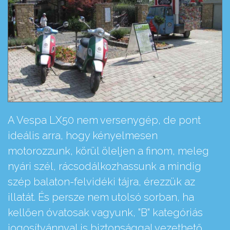
A Vespa LX50 nem versenygép, de pont
ideális arra, hogy kényelmesen
motorozzunk, körül öleljen a finom, meleg
nyári szél, rácsodálkozhassunk a mindig
szép balaton-felvidéki tájra, érezzük az
illatát. És persze nem utolsó sorban, ha
kellően óvatosak vagyunk, "B" kategóriás
jogosítvánnyal is biztonsággal vezethető,