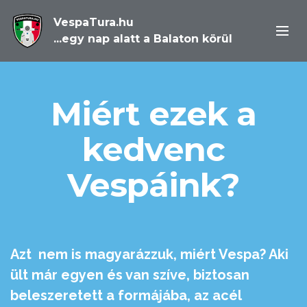
VespaTura.hu
...egy nap alatt a Balaton körül
Miért ezek a
kedvenc
Vespáink?
Azt nem is magyarázzuk, miért Vespa? Aki
ült már egyen és van szíve, biztosan
beleszeretett a formájába, az acél