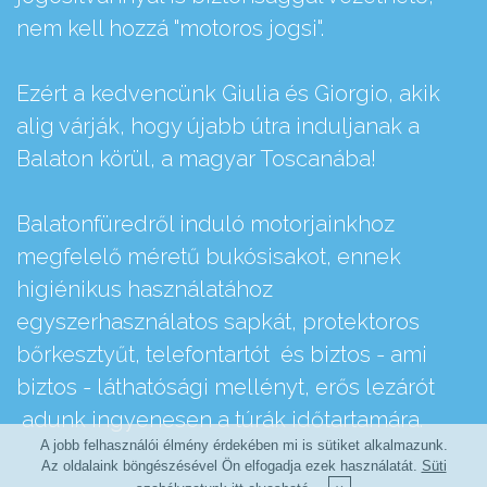
nem kell hozzá "motoros jogsi".
Ezért a kedvencünk Giulia és Giorgio, akik
alig várják, hogy újabb útra induljanak a
Balaton körül, a magyar Toscanába!
Balatonfüredről induló motorjainkhoz
megfelelő méretű bukósisakot, ennek
higiénikus használatához
egyszerhasználatos sapkát, protektoros
bőrkesztyűt, telefontartót és biztos - ami
biztos - láthatósági mellényt, erős lezárót
adunk ingyenesen a túrák időtartamára.
A jobb felhasználói élmény érdekében mi is sütiket alkalmazunk.
Az oldalaink böngészésével Ön elfogadja ezek használatát.
Süti