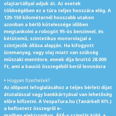
olajtartállyal adjuk át. Az esetek
többségében ez a túra teljes hosszára elég. A
120-150 kilométernél hosszabb utakon
azonban a bérlő kötelessége időben
megtankolni a robogót 95-ös benzinnel, és
kétütemű, szintetikus motorolajjal a
szintjezők állása alapján. Ha kifogyott
üzemanyag, vagy olaj miatt van szükség
műszaki mentésre, ennek díja bruttó 28.000
Ft, ami a kaució összegéből kerül levonásra
•
Hogyan fizethetek?
Az időpont lefoglalásához a teljes bérleti díjat
átutalással vagy bankkártyával van lehetőség
előre kifizetni. A VespaTura.hu (Tanárkell Kft.)
a befizetett összegről
e-
mailben
elektronikus, ÁFÁ-s számlát küld a