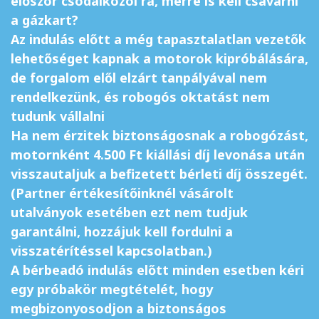
először csodálkozol rá, merre is kell csavarni
a gázkart?
Az indulás előtt a még tapasztalatlan vezetők
lehetőséget kapnak a motorok kipróbálására,
de forgalom elől elzárt tanpályával nem
rendelkezünk, és robogós oktatást nem
tudunk vállalni
Ha nem érzitek biztonságosnak a robogózást,
motornként 4.500 Ft kiállási díj levonása után
visszautaljuk a befizetett bérleti díj összegét.
(Partner értékesítőinknél vásárolt
utalványok esetében ezt nem tudjuk
garantálni, hozzájuk kell fordulni a
visszatérítéssel kapcsolatban.)
A bérbeadó indulás előtt minden esetben kéri
egy próbakör megtételét, hogy
megbizonyosodjon a biztonságos