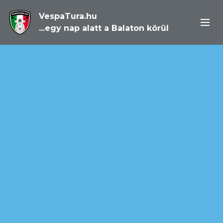
VespaTura.hu
...egy nap alatt a Balaton körül