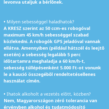
levonva utaljuk a bérlőnek.
•
Milyen sebességgel haladhatok?
A KRESZ szerint az 50 ccm-es robogóval
maximum 45 km/h sebességgel szabad
közlekedni. A robogók GPS jeladóval vannak
ellátva. Amennyiben (például hátszél és leejtő
esetén) a sebesség legalább 5 perc
időtartamra meghaladja a 60 km/h-t,
sebesség túllépésenként 5.000 Ft-ot vonunk
le a kaució összegéből rendeltetésellenes
használat címén.
•
Ihatok alkoholt a vezetés előtt, közben?
Nem, Magyarországon zéró tolerancia van
érvényben alkohol és tudatmódosító