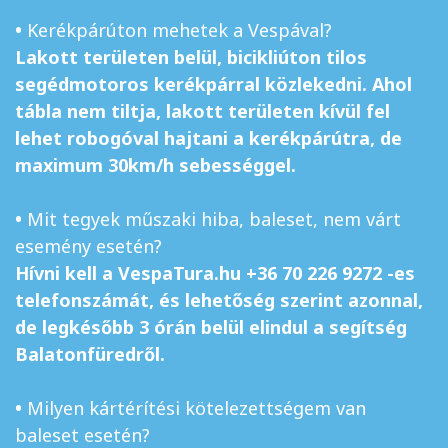
•
Kerékpárúton mehetek a Vespával?
Lakott területen belül, bicikliúton tilos
segédmotoros kerékpárral közlekedni. Ahol
tábla nem tiltja, lakott területen kívül fel
lehet robogóval hajtani a kerékpárútra, de
maximum 30km/h sebességgel.
•
Mit tegyek műszaki hiba, baleset, nem várt
esemény esetén?
Hívni kell a VespaTura.hu +36 70 226 9272 -es
telefonszámát, és lehetőség szerint azonnal,
de legkésőbb 3 órán belül elindul a segítség
Balatonfüredről.
•
Milyen kártérítési kötelezettségem van
baleset esetén?