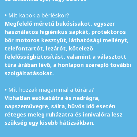
•
Mit kapok a bérléskor?
Megfelelő méretű bukósisakot, egyszer
használatos higiénikus sapkát, protektoros
bőr motoros kesztyűt, láthatósági mellényt,
telefontartót, lezárót, kötelező
felelősségbiztosítást, valamint a választott
túra árában lévő, a honlapon szereplő további
szolgáltatásokat.
•
Mit hozzak magammal a túrára?
Vízhatlan esőkabátra és nadrágra,
napszemüvegre, sálra, hűvös idő esetén
réteges meleg ruházatra és innivalóra lesz
szükség egy kisebb hátizsákban.