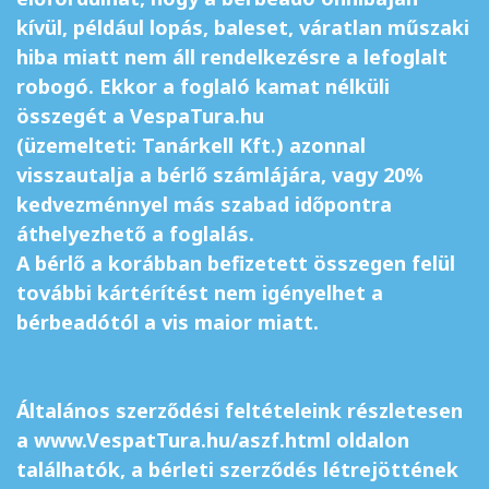
kívül, például lopás,
baleset, váratlan műszaki
hiba miatt nem áll rendelkezésre a lefoglalt
robogó. Ekkor a foglaló kamat nélküli
összegét a VespaTura.hu
(üzemelteti: Tanárkell Kft.) azonnal
visszautalja a bérlő számlájára,
vagy 20%
kedvezménnyel más szabad időpontra
áthelyezhető a foglalás.
A bérlő a korábban befizetett összegen felül
további kártérítést nem igényelhet a
bérbeadótól a vis maior miatt.
Általános szerződési feltételeink részletesen
a www.VespatTura.hu/aszf.html oldalon
találhatók, a bérleti szerződés létrejöttének