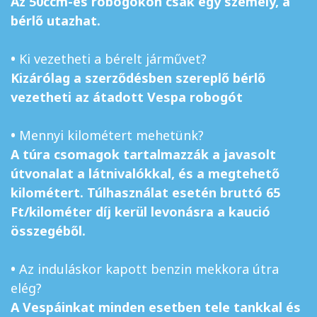
Az 50ccm-es robogókon csak egy személy, a
bérlő utazhat.
•
Ki vezetheti a bérelt járművet?
Kizárólag a szerződésben szereplő bérlő
vezetheti az átadott Vespa robogót
•
Mennyi kilométert mehetünk?
A túra csomagok tartalmazzák a javasolt
útvonalat a látnivalókkal, és a megtehető
kilométert. Túlhasználat esetén bruttó 65
Ft/kilométer díj kerül levonásra a kaució
összegéből.
•
Az induláskor kapott benzin mekkora útra
elég?
A Vespáinkat minden esetben tele tankkal és