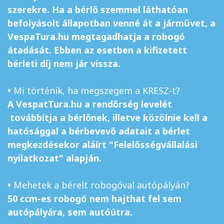
szerekre. Ha a bérlő szemmel láthatóan
befolyásolt állapotban venné át a járművet, a
VespaTura.hu megtagadhatja a robogó
átadását. Ebben az esetben a kifizetett
bérleti díj nem jár vissza.
•
Mi történik, ha megszegem a KRESZ-t?
A VespatTura.hu a rendőrség levelét
továbbítja a bérlőnek, illetve közölnie kell a
hatósággal a bérbevevő adatait a bérlet
megkezdésekor aláírt "Felelősségvállalási
nyilatkozat" alapján.
•
Mehetek a bérelt robogóval autópályán?
50 ccm-es robogó nem hajthat fel sem
autópályára, sem autóútra.