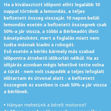
Ha a kiválasztott időpont előtt legalább 10
nappal történik a lemondás, a teljes
befizetett összeg visszajár. 10 napon belüli
lemondás esetén a befizetett összegnek csak
50%-a jár vissza, a többi a Bérbeadót illeti
bánatpénzként, mert a foglalás miatt nem
tudta másnak kiadni a robogót.
Eső esetén a bérlés bármely más szabad
időpontra áttehető időkorlát nélkül. Ha az
időjárás azonban mégis lehetővé tette volna
a túrát - nem volt csapadék a teljes lefoglalt
időtartam és útvonal alatt - a befizetett
összegnek ez esetben is csak 50%-a jár vissza
a bérlőnek.
•
Hányan mehetünk a bérelt motoron?