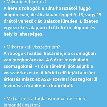
•
Mikor indulhatunk?
A bérelt robogók a túra hosszától függő
időpontban, de általában reggel 9, 13, vagy 15
órától vehetők át Balatonfüreden. Előzetes
egyeztetés alapján ettől eltérő időpont és
hely is lehetséges.
•
Mikorra kell visszaérnem?
A robogók leadási határideje a csomagban
van meghatározva. A 6 órát meghaladó
csomagoknál +1 óra türelmi időt adunk a
visszaérkezésre. A bérleti idő lejárta utáni
érkezés miatt az ÁSZF szerinti összeg kerül
levonásra óránként a kaucióból.
•
Mi történik a foglalásommal rossz idő,
lemondás esetén?