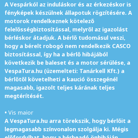
A Vespárkól az induláskor és az érkezéskor is
fényképek készülnek állapotuk rögzítésére. A
motorok rendelkeznek kötelező
felelősségbiztosítással, melyről az igazolást
bérléskor átadjuk. A bérlő tudomásul veszi,
hogy a bérelt robogó nem rendelkezik CASCO
biztosítással, így ha a bérlő hibájából
következik be baleset és a motor sérülése, a
VespaTura.hu (üzemelteti: Tanárkell Kft.) a
bérlőtől követelheti a kaució összegénél
magasabb, igazolt teljes kárának teljes
megtérítését.
•
Vis maior
A VespaTura.hu arra törekszik, hogy bérlőit a
legmagasabb színvonalon szolgálja ki. Mégis
előfordulhat, hogy
a bérbeadó önhibáján