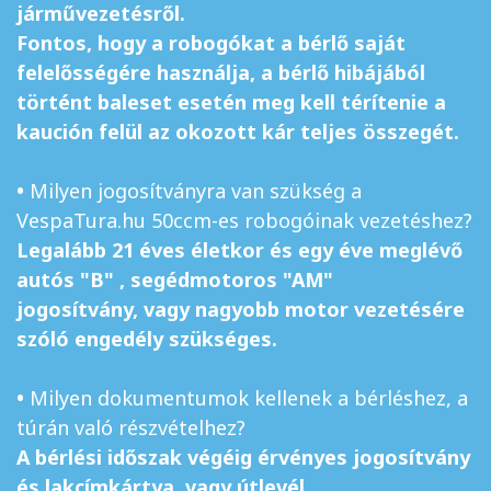
járművezetésről.
Fontos, hogy a robogókat a bérlő saját
felelősségére használja, a bérlő hibájából
történt baleset esetén meg kell térítenie a
kaución felül az okozott kár teljes összegét.
•
Milyen jogosítványra van szükség a
VespaTura.hu 50ccm-es robogóinak vezetéshez?
Legalább 21 éves életkor és egy éve meglévő
autós "B" , segédmotoros "AM"
jogosítvány, vagy nagyobb motor vezetésére
szóló engedély szükséges.
•
Milyen dokumentumok kellenek a bérléshez, a
túrán való részvételhez?
A bérlési időszak végéig érvényes
jogosítvány
és
lakcímkártya, vagy útlevél.