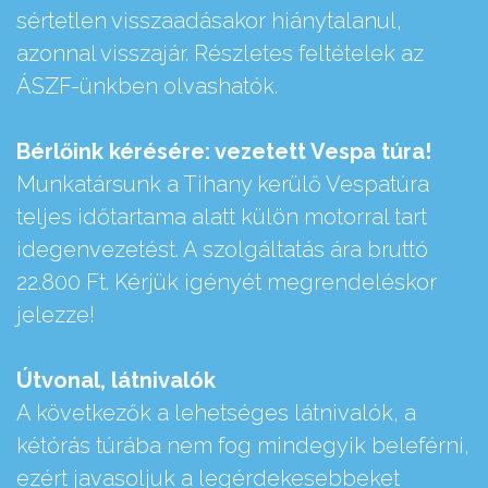
sértetlen visszaadásakor hiánytalanul,
azonnal visszajár. Részletes feltételek az
ÁSZF-ünkben olvashatók.
Bérlőink kérésére: vezetett Vespa túra!
Munkatársunk a Tihany kerülő Vespatúra
teljes időtartama alatt külön motorral tart
idegenvezetést. A szolgáltatás ára bruttó
22.800 Ft. Kérjük igényét megrendeléskor
jelezze!
Útvonal, látnivalók
A következők a lehetséges látnivalók, a
kétórás túrába nem fog mindegyik beleférni,
ezért javasoljuk a legérdekesebbeket