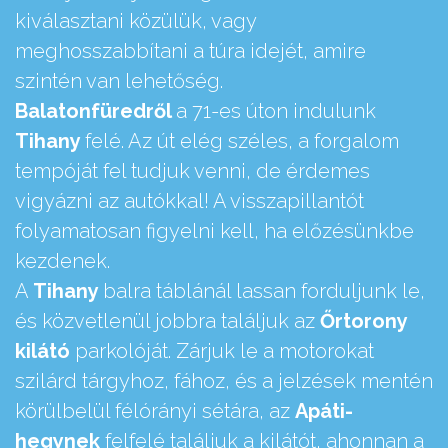
kiválasztani közülük, vagy
meghosszabbítani a túra idejét, amire
szintén van lehetőség.
Balatonfüredről
a 71-es úton indulunk
Tihany
felé. Az út elég széles, a forgalom
tempóját fel tudjuk venni, de érdemes
vigyázni az autókkal! A visszapillantót
folyamatosan figyelni kell, ha előzésünkbe
kezdenek.
A
Tihany
balra táblánál lassan forduljunk le,
és közvetlenül jobbra találjuk az
Őrtorony
kilátó
parkolóját. Zárjuk le a motorokat
szilárd tárgyhoz, fához, és a jelzések mentén
körülbelül félórányi sétára, az
Apáti-
hegynek
felfelé találjuk a kilátót, ahonnan a