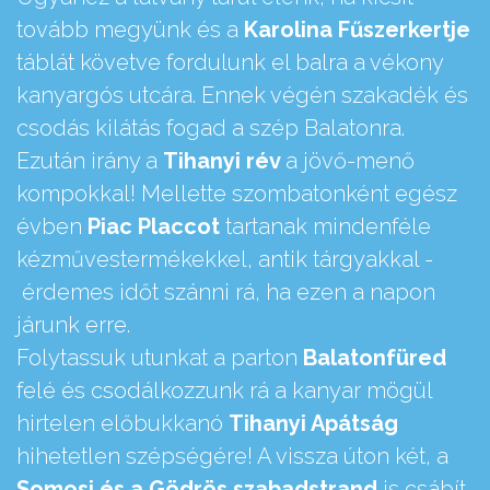
tovább megyünk és a
Karolina Fűszerkertje
táblát követve fordulunk el balra a vékony
kanyargós utcára. Ennek végén szakadék és
csodás kilátás fogad a szép Balatonra.
Ezután irány a
Tihanyi rév
a jövő-menő
kompokkal! Mellette szombatonként egész
évben
Piac Placcot
tartanak mindenféle
kézművestermékekkel, antik tárgyakkal -
érdemes időt szánni rá, ha ezen a napon
járunk erre.
Folytassuk utunkat a parton
Balatonfüred
felé és csodálkozzunk rá a kanyar mögül
hirtelen előbukkanó
Tihanyi Apátság
hihetetlen szépségére! A vissza úton két, a
Somosi és a Gödrös szabadstrand
is csábít