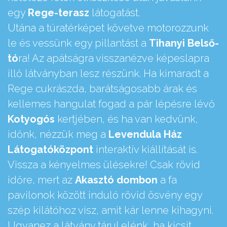
egy
Rege-terasz
látogatást.
Utána a túratérképet követve motorozzunk
le és vessünk egy pillantást a
Tihanyi Belső-
tó
ra! Az apátságra visszanézve képeslapra
illő látványban lesz részünk. Ha kimaradt a
Rege cukrászda, barátságosabb árak és
kellemes hangulat fogad a pár lépésre lévő
Kotyogós
kertjében, és ha van kedvünk,
időnk, nézzük meg a
Levendula Ház
Látogatóközpont
interaktív kiállítását is.
Vissza a kényelmes ülésekre! Csak rövid
időre, mert az
Akasztó dombon
a fa
pavilonok között induló rövid ösvény egy
szép kilátóhoz visz, amit kár lenne kihagyni.
Ugyanez a látvány tárul elénk, ha kicsit