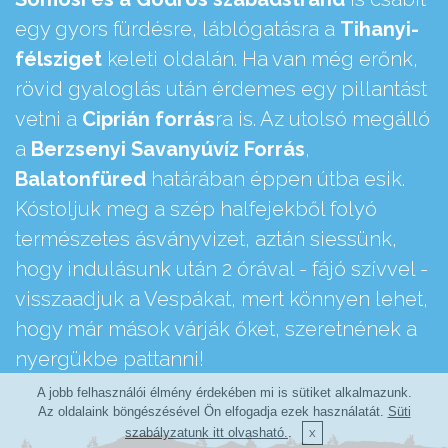
egy gyors fürdésre, láblógatásra a
Tihanyi-
félsziget
keleti oldalán. Ha van még erőnk,
rövid gyaloglás után érdemes egy pillantást
vetni a
Ciprián forrás
ra is. Az utolsó megálló
a
Berzsenyi Savanyúvíz Forrás
,
Balatonfüred
határában éppen útba esik.
Kóstoljuk meg a szép halfejekből folyó
természetes ásványvizet, aztán siessünk,
hogy indulásunk után 2 órával - fájó szívvel -
visszaadjuk a Vespákat, mert könnyen lehet,
hogy már mások várják őket, szeretnének a
nyergükbe pattanni!
A jobb felhasználói élmény érdekében mi is sütiket alkalmazunk.
Az oldalaink böngészésével Ön elfogadja ezek használatát.
Süti
szabályzatunk itt olvasható.
.