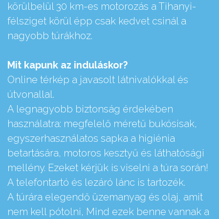
körülbelül 30 km-es motorozás a Tihanyi-
félsziget körül épp csak kedvet csinál a
nagyobb túrákhoz.
Mit kapunk az induláskor?
Online térkép a javasolt látnivalókkal és
útvonallal.
A legnagyobb biztonság érdekében
használatra: megfelelő méretű bukósisak,
egyszerhasználatos sapka a higiénia
betartására, motoros kesztyű és láthatósági
mellény. Ezeket kérjük is viselni a túra során!
A telefontartó és lezáró lánc is tartozék.
A túrára elegendő üzemanyag és olaj, amit
nem kell pótolni, Mind ezek benne vannak a