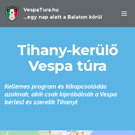
VespaTura.hu
...egy nap alatt a Balaton körül
Tihany-kerülő
Vespa túra
Kellemes program és kikapcsolódás
azoknak, akik csak kipróbálnák a Vespa
bérlést és szeretik Tihanyt