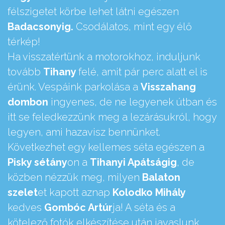
félszigetet körbe lehet látni egészen
Badacsonyig.
Csodálatos, mint egy élő
térkép!
Ha visszatértünk a motorokhoz, induljunk
tovább
Tihany
felé, amit pár perc alatt el is
érünk. Vespáink parkolása a
Visszahang
dombon
ingyenes, de ne legyenek útban és
itt se feledkezzünk meg a lezárásukról, hogy
legyen, ami hazavisz bennünket.
Következhet egy kellemes séta egészen a
Pisky sétány
on a
Tihanyi Apátságig
, de
közben nézzük meg, milyen
Balaton
szelet
et kapott aznap
Kolodko Mihály
kedves
Gombóc Artúr
ja! A séta és a
kötelező fotók elkészítése után javaslunk