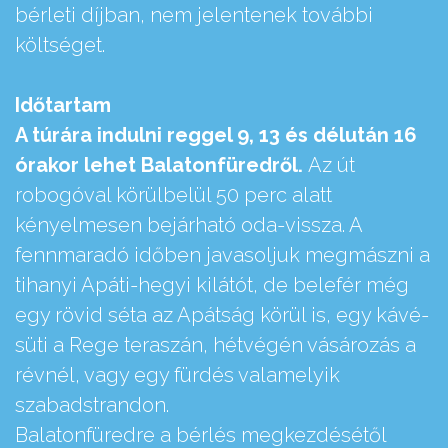
bérleti díjban, nem jelentenek további
költséget.
Időtartam
A túrára indulni reggel 9, 13 és délután 16
órakor lehet Balatonfüredről.
Az út
robogóval körülbelül 50 perc alatt
kényelmesen bejárható oda-vissza. A
fennmaradó időben javasoljuk megmászni a
tihanyi Apáti-hegyi kilátót, de belefér még
egy rövid séta az Apátság körül is, egy kávé-
süti a Rege teraszán, hétvégén vásározás a
révnél, vagy egy fürdés valamelyik
szabadstrandon.
Balatonfüredre a bérlés megkezdésétől