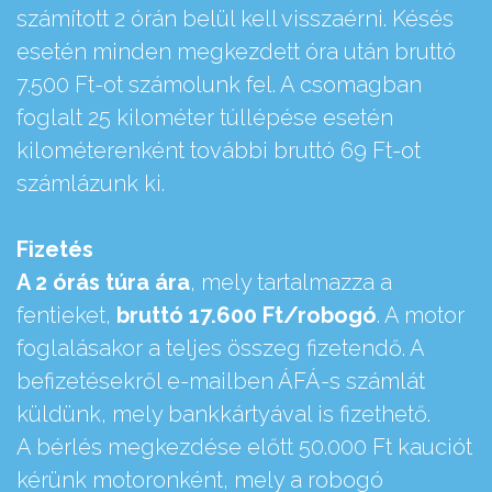
számított 2 órán belül kell visszaérni. Késés
esetén minden megkezdett óra után bruttó
7.500 Ft-ot számolunk fel. A csomagban
foglalt 25 kilométer túllépése esetén
kilométerenként további bruttó 69 Ft-ot
számlázunk ki.
Fizetés
A 2 órás túra ára
, mely tartalmazza a
fentieket,
bruttó 17.600 Ft/robogó
. A motor
foglalásakor a teljes összeg fizetendő. A
befizetésekről e-mailben ÁFÁ-s számlát
küldünk, mely bankkártyával is fizethető.
A bérlés megkezdése előtt 50.000 Ft kauciót
kérünk motoronként, mely a robogó