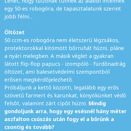
Lehet, hogy túlzónak tűnnek az alábbi intelmek
egy 50-es robogóra, de tapasztalatunk szerint
jobb félni...
Öltözet
50 ccm-es robogóra nem életszerű légzsákos,
protektorokkal kitömött bőrruhát húzni, pláne
a nyári melegben. A másik véglet a gyakran
látott flip-flop papucs - izompóló - fürdőnadrág
öltözet, ami balesetvédelmi szempontból
erősen megkérdőjelezhető.
Próbáljunk a kettő közötti, legalább egy erős
szövetű farmert és karunkat, könyökünket védő
felsőt, valamint zárt cipőt húzni.
Mindig
gondoljunk arra, hogy egy esésnél hány méter
aszfalton csúszás után fogy el a bőrünk a
csontig és tovább?