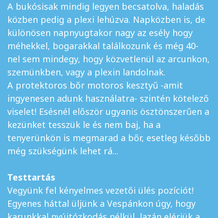
A bukósisak mindig legyen becsatolva, haladás
közben pedig a plexi lehúzva. Napközben is, de
különösen napnyugtakor nagy az esély hogy
méhekkel, bogarakkal találkozunk és még 40-
nel sem mindegy, hogy közvetlenül az arcunkon,
szemünkben, vagy a plexin landolnak.
A protektoros bőr motoros kesztyű -amit
ingyenesen adunk használatra- szintén kötelező
viselet! Esésnél először ugyanis ösztönszerűen a
kezünket tesszük le és nem baj, ha a
tenyerünkön is megmarad a bőr, esetleg később
még szükségünk lehet rá...
Testtartás
Vegyünk fel kényelmes vezetői ülés pozíciót!
Egyenes háttal üljünk a Vespánkon úgy, hogy
karunkkal nyújtózkodás nélkül, lazán elérjük a