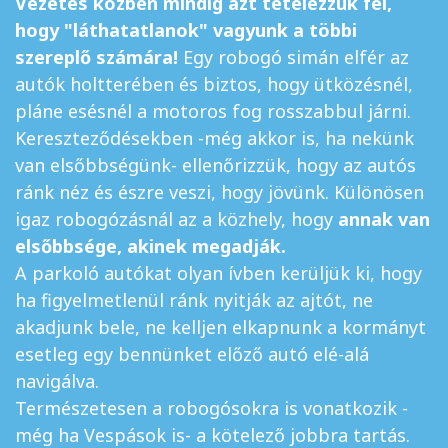
Vezetés közben mindig azt tételezzük fel,
hogy "láthatatlanok" vagyunk a többi
szereplő számára!
Egy robogó simán elfér az
autók holtterében és biztos, hogy ütközésnél,
pláne esésnél a motoros fog rosszabbul járni.
Kereszteződésekben -még akkor is, ha nekünk
van elsőbbségünk- ellenőrizzük, hogy az autós
ránk néz és észre veszi, hogy jövünk. Különösen
igaz robogózásnál az a közhely, hogy
annak van
elsőbbsége, akinek megadják.
A parkoló autókat olyan ívben kerüljük ki, hogy
ha figyelmetlenül ránk nyitják az ajtót, ne
akadjunk bele, ne kelljen elkapnunk a kormányt
esetleg egy bennünket előző autó elé-alá
navigálva.
Természetesen a robogósokra is vonatkozik -
még ha Vespások is- a kötelező jobbra tartás.