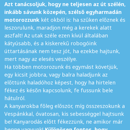
Azt tanácsoljuk, hogy ne teljesen az út szélén,
inkább sávunk közepén, szélső egyharmadán
motorozzunk
két okból is: ha szűken előznek és
leszorulunk, maradjon még a kerekek alatt
aszfalt! Az utak széle ezen kívül általában
kátyúsabb, és a kiskerekű robogóink
úttartásának nem tesz jót, ha ezekbe hajtunk,
mert nagy az elesés veszélye.
Ha többen motorozunk és egymást követjük,
egy kicsit jobbra, vagy balra haladjunk az
előttünk haladóhoz képest, hogy ha hirtelen
fékez és későn kapcsolunk, fe fussunk bele
hátulról.
A kanyarokba főleg először, míg összeszokunk a
Vespánkkal, óvatosan, kis sebességgel hajtsunk
be! Kanyarodás előtt fékezzünk, ne amikor már
benne vagyunk!
Különösen fontos, hogy