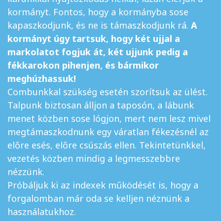
kormányt. Fontos, hogy a kormányba sose
kapaszkodjunk, és ne is támaszkodjunk rá.
A
kormányt úgy tartsuk, hogy két ujjal a
markolatot fogjuk át, két ujjunk pedig a
fékkarokon pihenjen, és bármikor
meghúzhassuk!
Combunkkal szükség esetén szorítsuk az ülést.
Talpunk biztosan álljon a taposón, a lábunk
menet közben sose lógjon, mert nem lesz mivel
megtámaszkodnunk egy váratlan fékezésnél az
előre esés, előre csúszás ellen. Tekintetünkkel,
vezetés közben mindig a legmesszebbre
nézzünk.
Próbáljuk ki az indexek működését is, hogy a
forgalomban már oda se kelljen néznünk a
használatukhoz.