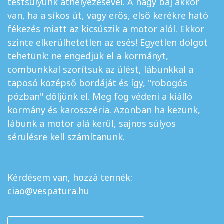
testsúlyunk áthelyezésével. A nagy baj akkor
van, ha a síkos út, vagy erős, első kerékre ható
fékezés miatt az kicsúszik a motor alól. Ekkor
szinte elkerülhetetlen az esés! Egyetlen dolgot
tehetünk: ne engedjük el a kormányt,
combunkkal szorítsuk az ülést, lábunkkal a
taposó középső bordáját és így, "robogós
pózban" dőljünk el. Meg fog védeni a kiálló
kormány és karosszéria. Azonban ha kezünk,
lábunk a motor alá kerül, sajnos súlyos
sérülésre kell számítanunk.
Kérdésem van, hozzá tennék:
ciao@vespatura.hu