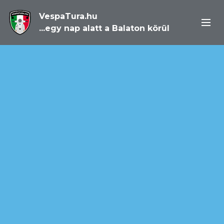
VespaTura.hu
...egy nap alatt a Balaton körül