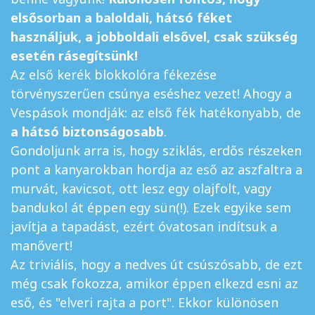
elsősorban a baloldali, hátsó féket
használjuk, a jobboldali elsővel, csak szükség
esetén rásegítsünk!
Az első kerék blokkolóra fékezése
törvényszerűen csúnya eséshez vezet! Ahogy a
Vespások mondják: az első fék hatékonyabb, de
a hátsó biztonságosabb
.
Gondoljunk arra is, hogy sziklás, erdős részeken
pont a kanyarokban hordja az eső az aszfaltra a
murvát, kavicsot, ott lesz egy olajfolt, vagy
bandukol át éppen egy sün(!). Ezek egyike sem
javítja a tapadást, ezért óvatosan indítsuk a
manővert!
Az triviális, hogy a nedves út csúszósabb, de ezt
még csak fokozza, amikor éppen elkezd esni az
eső, és "elveri rajta a port". Ekkor különösen