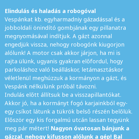
Elindulás és haladás a robogóval
Vespánkat kb. egyharmadniy gázadással és a
jobboldali önindító gombjának egy pillanatra
megnyomásával indítjuk. A gázt azonnal
engedjük vissza, nehogy robogónk kiugorjon
alólunk! A motor csak akkor járjon, ha mi is
rajta ülünk, ugyanis gyakran előfordul, hogy
parkoláshoz való beálláskor, letámasztáskor
véletlenül meghúzzuk a kormányon a gázt, és
Vespánk nélkülünk próbál távozni.
Indulás előtt állítsuk be a visszapillantókat.
Akkor jó, ha a kormányt fogó karjainkból egy-
egy csíkot látunk a tükrök belső részén belőlük.
Először egy kis forgalmú utcán lassan tegyünk
meg pár métert!
Nagyon óvatosan bánjunk a
gázzal, nehogy kifusson alólunk a gép! Bal