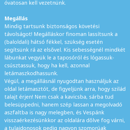
óvatosan kell vezetnünk.
Megállás
Mindig tartsunk biztonságos követési
távolságot! Megálláskor finoman lassítsunk a
(baloldali) hátsó fékkel, szükség esetén
segítsünk rá az elsővel. Kis sebességnél mindkét
lábunkat vegyük le a taposóról és lógassuk-
csúsztassuk, hogy ha kell, azonnal
letámaszkodhassunk.
Végül, a megállásnál nyugodtan használjuk az
oldal letámasztót, de figyeljünk arra, hogy szilád
talajt érjen! Nem csak a kavicsba, sárba tud
belesüppedni, hanem szép lassan a megolvadó
aszfaltba is nagy melegben, és Vespánk
visszaérkezésünkkor az oldalára dőlve fog várni,
a tulajdonosok pedig nagyon szomorúak