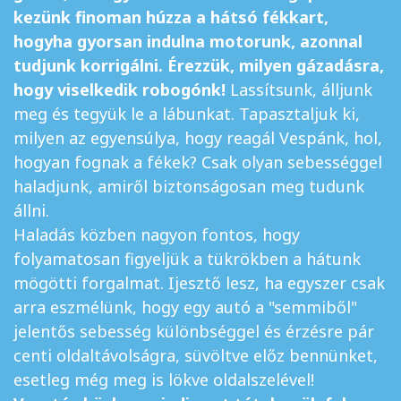
kezünk finoman húzza a hátsó fékkart,
hogyha gyorsan indulna motorunk, azonnal
tudjunk korrigálni. Érezzük, milyen gázadásra,
hogy viselkedik robogónk!
Lassítsunk, álljunk
meg és tegyük le a lábunkat. Tapasztaljuk ki,
milyen az egyensúlya, hogy reagál Vespánk, hol,
hogyan fognak a fékek? Csak olyan sebességgel
haladjunk, amiről biztonságosan meg tudunk
állni.
Haladás közben nagyon fontos, hogy
folyamatosan figyeljük a tükrökben a hátunk
mögötti forgalmat. Ijesztő lesz, ha egyszer csak
arra eszmélünk, hogy egy autó a "semmiből"
jelentős sebesség különbséggel és érzésre pár
centi oldaltávolságra, süvöltve előz bennünket,
esetleg még meg is lökve oldalszelével!