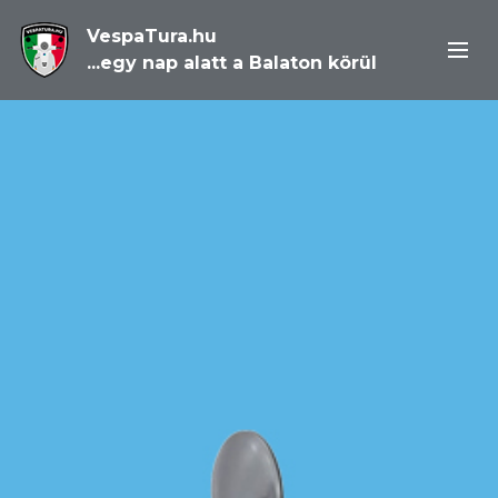
VespaTura.hu
...egy nap alatt a Balaton körül