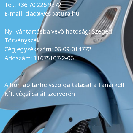
Tel.: +36 70 226 9272
E-mail: ciao@vespatura.hu
Nyilvántartásba vevő hatóság: Szegedi
Törvényszék
Cégjegyzékszám: 06-09-014772
Adószám: 11675107-2-06
A honlap tárhelyszolgáltatását a Tanárkell
Kft. végzi saját szerverén