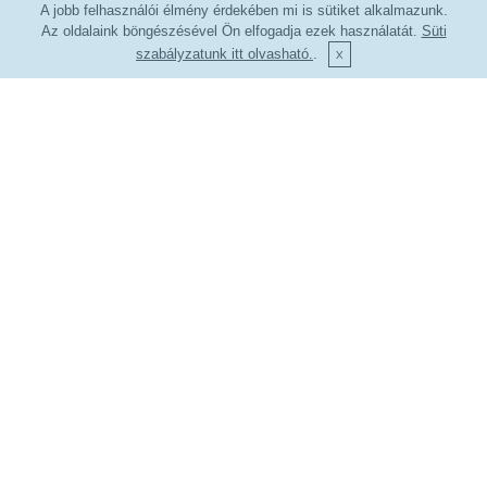
A jobb felhasználói élmény érdekében mi is sütiket alkalmazunk.
Az oldalaink böngészésével Ön elfogadja ezek használatát.
Süti
szabályzatunk itt olvasható.
.
Kapcsolat
Email:
ciao@vespatura.hu
Telefon:
+36 70 226 9272