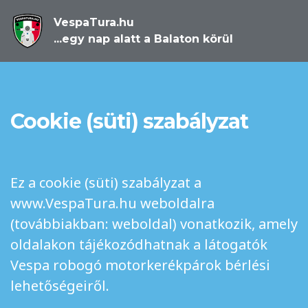
VespaTura.hu
...egy nap alatt a Balaton körül
Cookie (süti) szabályzat
Ez a cookie (süti) szabályzat a
www.VespaTura.hu weboldalra
(továbbiakban: weboldal) vonatkozik, amely
oldalakon tájékozódhatnak a látogatók
Vespa robogó motorkerékpárok bérlési
lehetőségeiről.